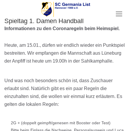
T
Spieltag 1. Damen Handball
o
g
Informationen zu den Coronaregeln beim Heimspiel.
g
l
e
Heute, am 15.01., dürfen wir endlich wieder ein Punktspiel
n
bestreiten. Wir empfangen die Mannschaft aus Lüneburg
a
der Anpfiff ist heute um 19.00h in der Sahlkamphalle.
v
i
g
a
Und was noch besonders schön ist, dass Zuschauer
t
erlaubt sind. Natürlich gibt es ein paar Regeln die
i
o
einzuhalten sind, die wollen wir einmal kurz erläutern. Es
n
gelten die lokalen Regeln:
2G + (doppelt geimpft/genesen mit Booster oder Test)
Bitte beim Einlass die Nachweise, Personalausweis und Luca