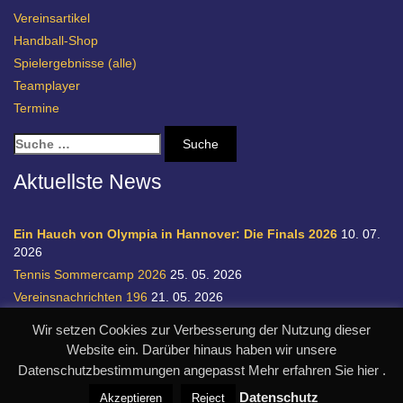
Vereinsartikel
Handball-Shop
Spielergebnisse (alle)
Teamplayer
Termine
S
u
c
Aktuellste News
h
e
n
Ein Hauch von Olympia in Hannover: Die Finals 2026
10. 07.
a
2026
c
Tennis Sommercamp 2026
25. 05. 2026
h
Vereinsnachrichten 196
21. 05. 2026
:
Einladung zur Handball-Abteilungsversammlung
20. 05. 2026
Wir setzen Cookies zur Verbesserung der Nutzung dieser
Relegation 1. Bundesliga Damen
28. 04. 2026
Website ein. Darüber hinaus haben wir unsere
Datenschutzbestimmungen angepasst Mehr erfahren Sie hier .
© SC Germania List von 1900 e.V.
realisiert durch designpraxis.de
Datenschutz
Akzeptieren
Reject