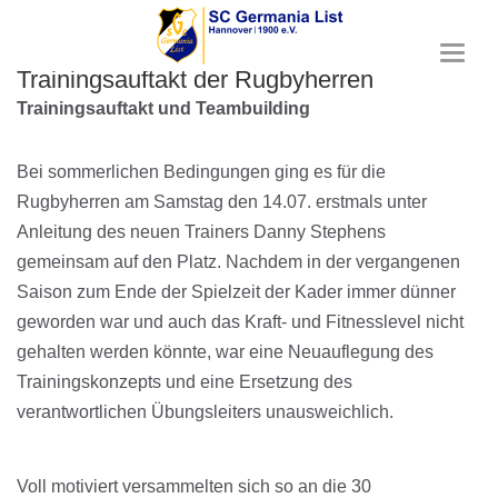
T
Trainingsauftakt der Rugbyherren
o
g
Trainingsauftakt und Teambuilding
g
l
e
Bei sommerlichen Bedingungen ging es für die
n
Rugbyherren am Samstag den 14.07. erstmals unter
a
Anleitung des neuen Trainers Danny Stephens
v
i
gemeinsam auf den Platz. Nachdem in der vergangenen
g
Saison zum Ende der Spielzeit der Kader immer dünner
a
t
geworden war und auch das Kraft- und Fitnesslevel nicht
i
gehalten werden könnte, war eine Neuauflegung des
o
Trainingskonzepts und eine Ersetzung des
n
verantwortlichen Übungsleiters unausweichlich.
Voll motiviert versammelten sich so an die 30